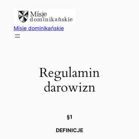
Przejdź
do
treści
Misje dominikańskie
Regulamin
darowizn
§1
DEFINICJE